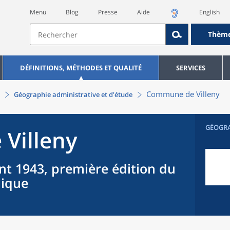
Menu
Blog
Presse
Aide
English
Thèm
DÉFINITIONS, MÉTHODES ET QUALITÉ
SERVICES
Commune
de
Villeny
Géographie administrative et d’étude
GÉOGR
e
Villeny
nt 1943, première édition du
hique