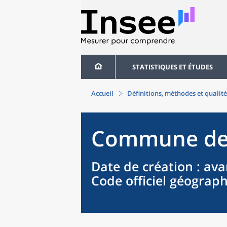
STATISTIQUES ET ÉTUDES
Accueil
Définitions, méthodes et qualité
Commune
d
Date de création
: ava
Code officiel géograp