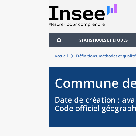
STATISTIQUES ET ÉTUDES
Accueil
Définitions, méthodes et qualité
Commune
d
Date de création
: ava
Code officiel géograp