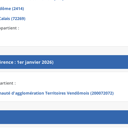
dôme (2414)
Calais (72269)
partient :
rence : 1er janvier 2026)
rtient :
uté d'agglomération Territoires Vendômois (200072072)