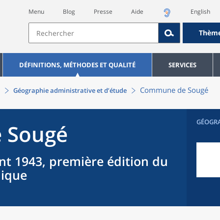
Menu
Blog
Presse
Aide
English
Thèm
DÉFINITIONS, MÉTHODES ET QUALITÉ
SERVICES
Commune
de
Sougé
Géographie administrative et d’étude
GÉOGR
e
Sougé
nt 1943, première édition du
hique