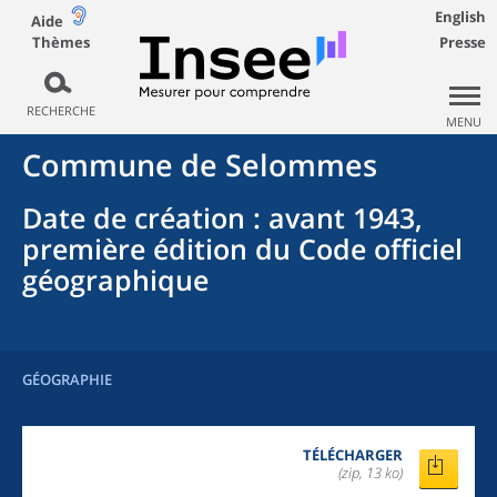
English
Aide
Thèmes
Presse
RECHERCHE
MENU
Commune
de
Selommes
Date de création
: avant 1943,
première édition du Code officiel
géographique
GÉOGRAPHIE
TÉLÉCHARGER
(zip, 13 ko)