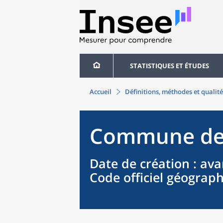
STATISTIQUES ET ÉTUDES
Accueil
Définitions, méthodes et qualité
Commune
d
Date de création
: ava
Code officiel géograp