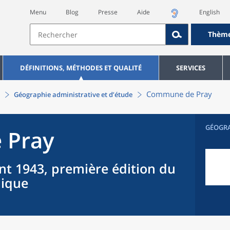
Menu
Blog
Presse
Aide
English
Thèm
DÉFINITIONS, MÉTHODES ET QUALITÉ
SERVICES
Commune
de
Pray
Géographie administrative et d’étude
GÉOGR
e
Pray
nt 1943, première édition du
hique