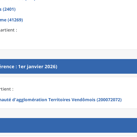
s (2401)
me (41269)
artient :
rence : 1er janvier 2026)
tient :
uté d'agglomération Territoires Vendômois (200072072)