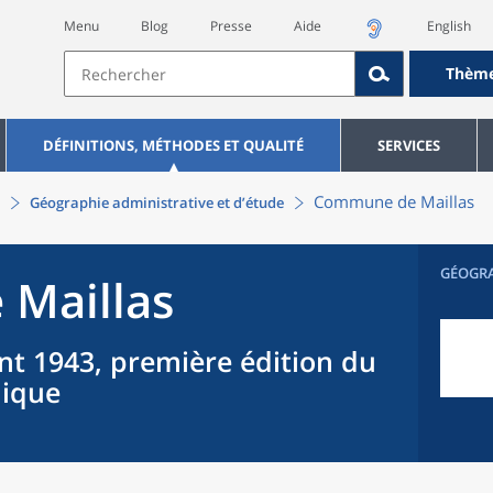
Menu
Blog
Presse
Aide
English
Thèm
DÉFINITIONS, MÉTHODES ET QUALITÉ
SERVICES
Commune
de
Maillas
Géographie administrative et d’étude
GÉOGR
e
Maillas
nt 1943, première édition du
hique