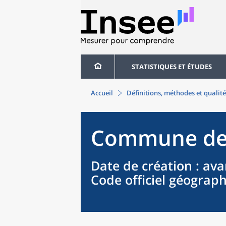
STATISTIQUES ET ÉTUDES
Accueil
Définitions, méthodes et qualité
Commune
d
Date de création
: ava
Code officiel géograp