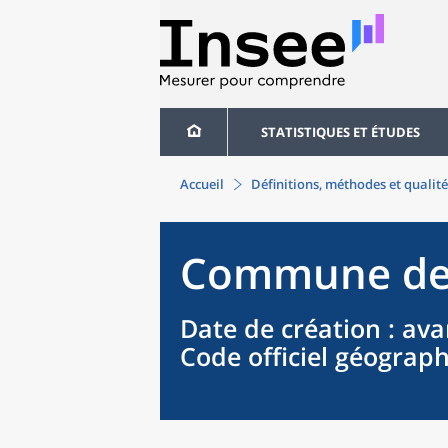
STATISTIQUES ET ÉTUDES
Accueil
Définitions, méthodes et qualité
Commune
d
Date de création
: ava
Code officiel géograp