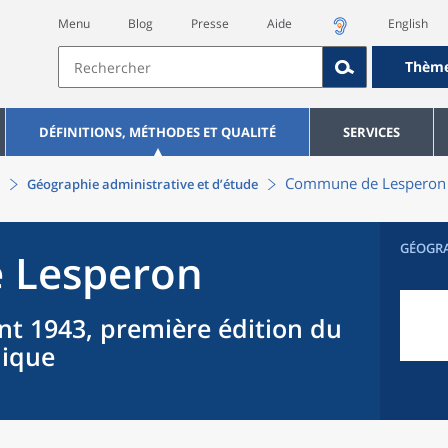
Menu
Blog
Presse
Aide
English
Thèm
DÉFINITIONS, MÉTHODES ET QUALITÉ
SERVICES
Commune
de
Lesperon
Géographie administrative et d’étude
GÉOGR
e
Lesperon
nt 1943, première édition du
hique