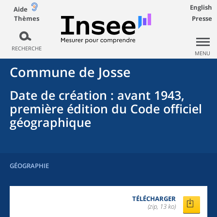
English
Aide
Thèmes
Presse
RECHERCHE
MENU
Commune
de
Josse
Date de création
: avant 1943,
première édition du Code officiel
géographique
GÉOGRAPHIE
TÉLÉCHARGER
(zip, 13 ko)