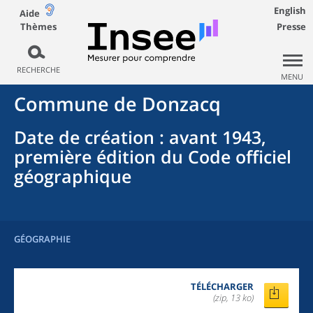
English
Aide
Thèmes
Presse
RECHERCHE
MENU
Commune
de
Donzacq
Date de création
: avant 1943,
première édition du Code officiel
géographique
GÉOGRAPHIE
TÉLÉCHARGER
(zip, 13 ko)