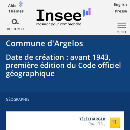
English
Aide
Thèmes
Presse
RECHERCHE
MENU
Commune
d'
Argelos
Date de création
: avant 1943,
première édition du Code officiel
géographique
GÉOGRAPHIE
TÉLÉCHARGER
(zip, 13 ko)