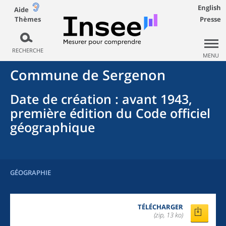
English
Aide
Thèmes
Presse
RECHERCHE
MENU
Commune
de
Sergenon
Date de création
: avant 1943,
première édition du Code officiel
géographique
GÉOGRAPHIE
TÉLÉCHARGER
(zip, 13 ko)