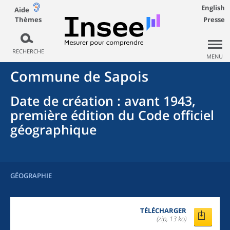
English
Aide
Thèmes
Presse
RECHERCHE
MENU
Commune
de
Sapois
Date de création
: avant 1943,
première édition du Code officiel
géographique
GÉOGRAPHIE
TÉLÉCHARGER
(zip, 13 ko)