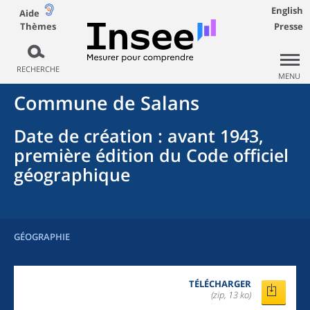
English
Aide
Thèmes
Presse
RECHERCHE
MENU
Commune
de
Salans
Date de création
: avant 1943,
première édition du Code officiel
géographique
GÉOGRAPHIE
TÉLÉCHARGER
(zip, 13 ko)