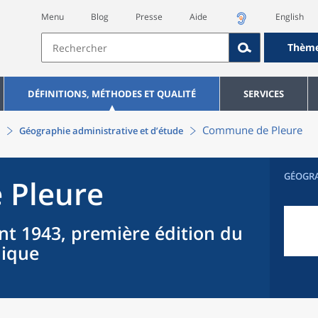
Menu
Blog
Presse
Aide
English
Thèm
DÉFINITIONS, MÉTHODES ET QUALITÉ
SERVICES
Commune
de
Pleure
Géographie administrative et d’étude
GÉOGR
e
Pleure
nt 1943, première édition du
hique