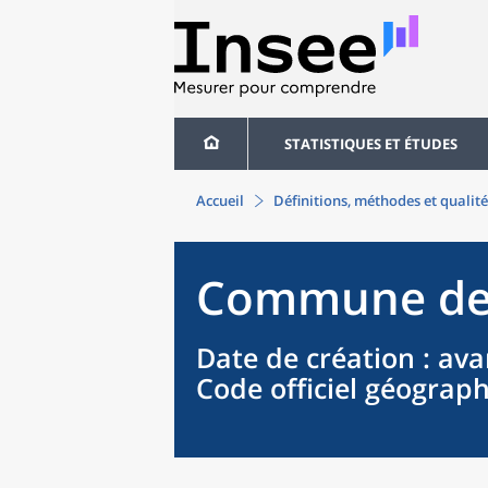
STATISTIQUES ET ÉTUDES
Accueil
Définitions, méthodes et qualité
Commune
d
Date de création
: ava
Code officiel géograp