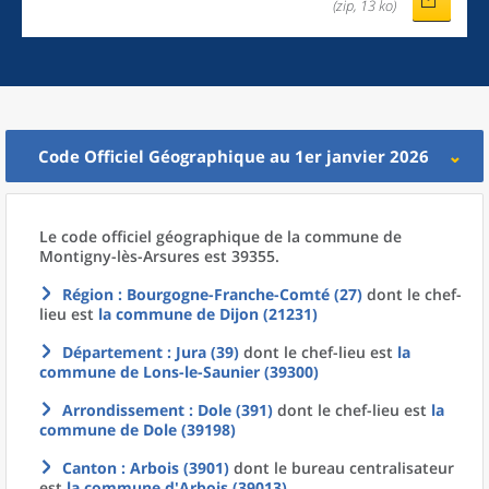
(zip, 13 ko)
Code Officiel Géographique au 1er janvier 2026
Le code officiel géographique
de la
commune
de
Montigny-lès-Arsures est 39355.
Région
: Bourgogne-Franche-Comté (27)
dont le chef-
lieu est
la commune
de
Dijon (21231)
Département
: Jura (39)
dont le chef-lieu est
la
commune
de
Lons-le-Saunier (39300)
Arrondissement
: Dole (391)
dont le chef-lieu est
la
commune
de
Dole (39198)
Canton
: Arbois (3901)
dont le bureau centralisateur
est
la commune
d'
Arbois (39013)