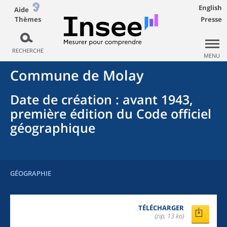
English
Aide
Thèmes
Presse
RECHERCHE
MENU
Commune
de
Molay
Date de création
: avant 1943,
première édition du Code officiel
géographique
GÉOGRAPHIE
TÉLÉCHARGER
(zip, 13 ko)