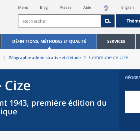
Menu
Blog
Presse
Aide
English
Thèm
DÉFINITIONS, MÉTHODES ET QUALITÉ
SERVICES
Commune
de
Cize
Géographie administrative et d’étude
GÉOGR
e
Cize
nt 1943, première édition du
hique