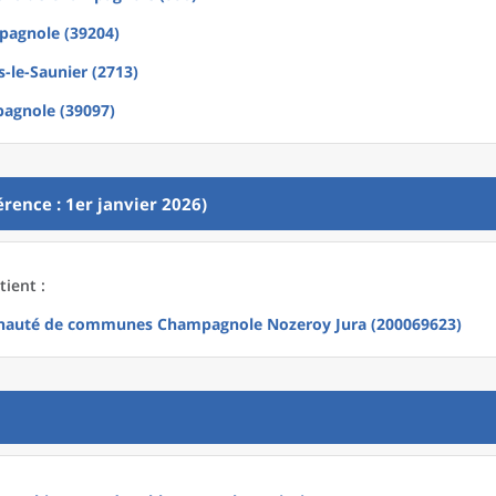
agnole (39204)
-le-Saunier (2713)
agnole (39097)
rence : 1er janvier 2026)
tient :
auté de communes Champagnole Nozeroy Jura (200069623)