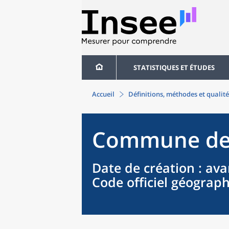
STATISTIQUES ET ÉTUDES
Accueil
Définitions, méthodes et qualité
Commune
d
Date de création
: ava
Code officiel géograp