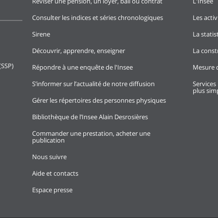
Réviser une pension, un loyer, bail ou contrat
L'Insee
Consulter les indices et séries chronologiques
Les activ
Sirene
La stati
Découvrir, apprendre, enseigner
La const
(SSP)
Répondre à une enquête de l'Insee
Mesure d
S’informer sur l’actualité de notre diffusion
Services 
plus simp
Gérer les répertoires des personnes physiques
Bibliothèque de l’Insee Alain Desrosières
Commander une prestation, acheter une
publication
Nous suivre
Aide et contacts
Espace presse