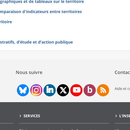
raphiques et de tableaux sur le territoire
mparaison d'indicateurs entre territoires
ritoire
tratifs, d’étude et d’action publique
Nous suivre
Contac
Aide et 
SERVICES
L'INS