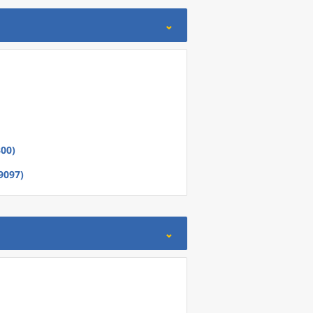
300)
9097)