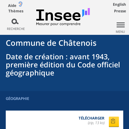
English
Aide
Thèmes
Presse
RECHERCHE
MENU
Commune
de
Châtenois
Date de création
: avant 1943,
première édition du Code officiel
géographique
GÉOGRAPHIE
TÉLÉCHARGER
(zip, 13 ko)