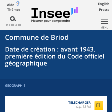
English
Aide
Thèmes
Presse
RECHERCHE
MENU
Commune
de
Briod
Date de création
: avant 1943,
première édition du Code officiel
géographique
GÉOGRAPHIE
TÉLÉCHARGER
(zip, 13 ko)