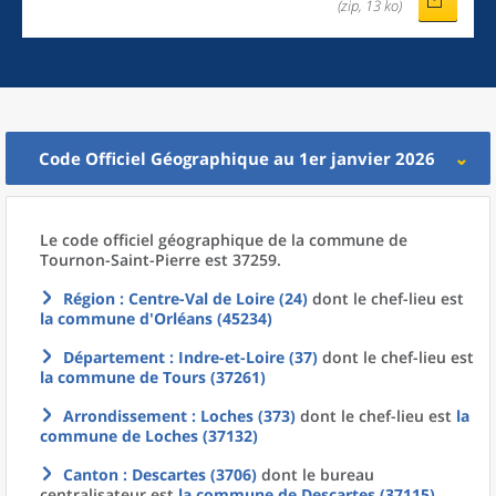
(zip, 13 ko)
Code Officiel Géographique au 1er janvier 2026
Le code officiel géographique
de la
commune
de
Tournon-Saint-Pierre est 37259.
Région
: Centre-Val de Loire (24)
dont le chef-lieu est
la commune
d'
Orléans (45234)
Département
: Indre-et-Loire (37)
dont le chef-lieu est
la commune
de
Tours (37261)
Arrondissement
: Loches (373)
dont le chef-lieu est
la
commune
de
Loches (37132)
Canton
: Descartes (3706)
dont le bureau
centralisateur est
la commune
de
Descartes (37115)