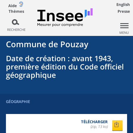
English
Aide
Thèmes
Presse
RECHERCHE
MENU
Commune
de
Pouzay
Date de création
: avant 1943,
première édition du Code officiel
géographique
GÉOGRAPHIE
TÉLÉCHARGER
(zip, 13 ko)