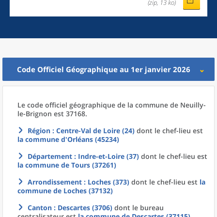
(zip, 13 ko)
Code Officiel Géographique au 1er janvier 2026
Le code officiel géographique
de la
commune
de
Neuilly-
le-Brignon est 37168.
Région
: Centre-Val de Loire (24)
dont le chef-lieu est
la commune
d'
Orléans (45234)
Département
: Indre-et-Loire (37)
dont le chef-lieu est
la commune
de
Tours (37261)
Arrondissement
: Loches (373)
dont le chef-lieu est
la
commune
de
Loches (37132)
Canton
: Descartes (3706)
dont le bureau
centralisateur est
la commune
de
Descartes (37115)