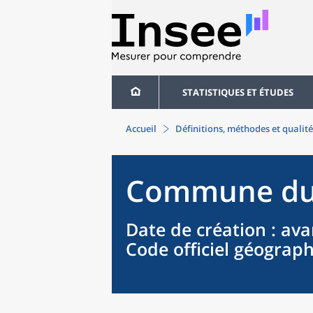
STATISTIQUES ET ÉTUDES
Accueil
Définitions, méthodes et qualité
Commune
d
Date de création
: ava
Code officiel géograp