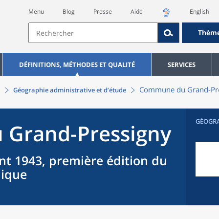
Menu
Blog
Presse
Aide
English
Thèm
DÉFINITIONS, MÉTHODES ET QUALITÉ
SERVICES
Commune
du
Grand-Pr
Géographie administrative et d’étude
GÉOGR
u
Grand-Pressigny
nt 1943, première édition du
hique