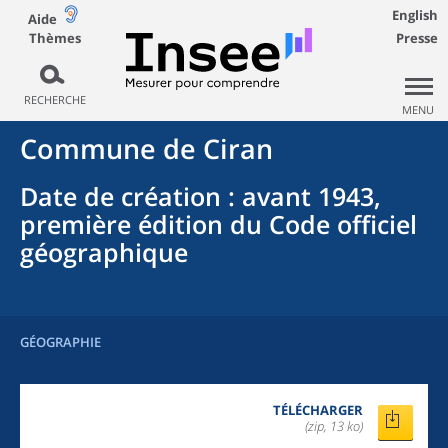
English
Aide
Thèmes
Presse
RECHERCHE
MENU
Commune
de
Ciran
Date de création
: avant 1943,
première édition du Code officiel
géographique
GÉOGRAPHIE
TÉLÉCHARGER
(zip, 13 ko)