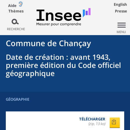
English
Aide
Thèmes
Presse
RECHERCHE
MENU
Commune
de
Chançay
Date de création
: avant 1943,
première édition du Code officiel
géographique
GÉOGRAPHIE
TÉLÉCHARGER
(zip, 13 ko)