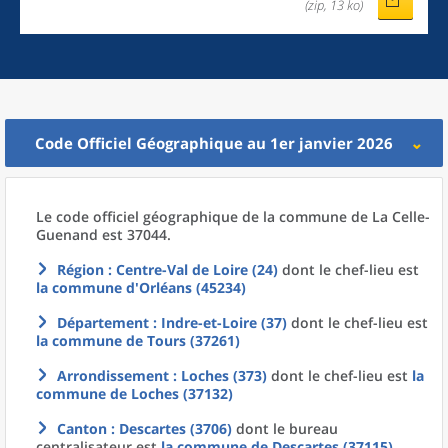
(zip, 13 ko)
Code Officiel Géographique au 1er janvier 2026
Le code officiel géographique
de la
commune
de La
Celle-
Guenand est 37044.
Région
: Centre-Val de Loire (24)
dont le chef-lieu est
la commune
d'
Orléans (45234)
Département
: Indre-et-Loire (37)
dont le chef-lieu est
la commune
de
Tours (37261)
Arrondissement
: Loches (373)
dont le chef-lieu est
la
commune
de
Loches (37132)
Canton
: Descartes (3706)
dont le bureau
centralisateur est
la commune
de
Descartes (37115)