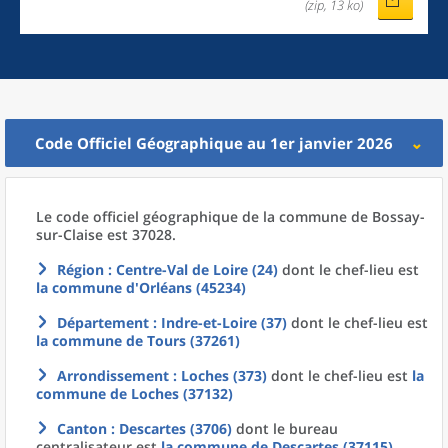
(zip, 13 ko)
Code Officiel Géographique au 1er janvier 2026
Le code officiel géographique
de la
commune
de
Bossay-
sur-Claise est 37028.
Région
: Centre-Val de Loire (24)
dont le chef-lieu est
la commune
d'
Orléans (45234)
Département
: Indre-et-Loire (37)
dont le chef-lieu est
la commune
de
Tours (37261)
Arrondissement
: Loches (373)
dont le chef-lieu est
la
commune
de
Loches (37132)
Canton
: Descartes (3706)
dont le bureau
centralisateur est
la commune
de
Descartes (37115)