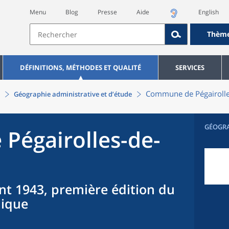
Menu
Blog
Presse
Aide
English
Thèm
DÉFINITIONS, MÉTHODES ET QUALITÉ
SERVICES
Commune
de
Pégairoll
Géographie administrative et d’étude
GÉOGR
e
Pégairolles-de-
nt 1943, première édition du
hique