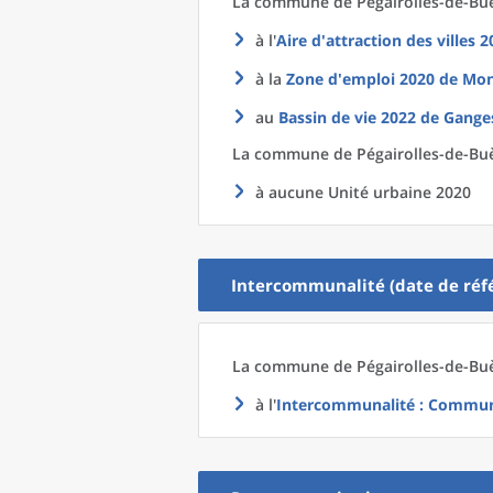
La commune
de
Pégairolles-de-Buè
à l'
Aire d'attraction des villes 
à la
Zone d'emploi 2020
de
Mont
au
Bassin de vie 2022
de
Ganges
La commune
de
Pégairolles-de-Buè
à aucune Unité urbaine 2020
Intercommunalité (date de réfé
La commune
de
Pégairolles-de-Buè
à l'
Intercommunalité
: Communa