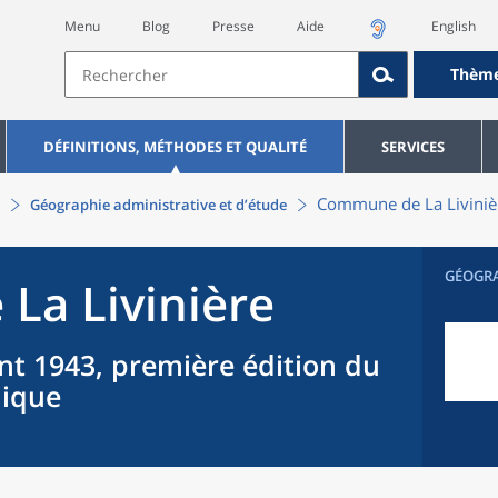
Menu
Blog
Presse
Aide
English
Thèm
DÉFINITIONS, MÉTHODES ET QUALITÉ
SERVICES
Commune
de La
Liviniè
Géographie administrative et d’étude
GÉOGR
 La
Livinière
nt 1943, première édition du
hique