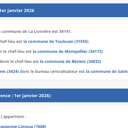
1er janvier 2026
a
commune
de La
Livinière est 34141.
hef-lieu est
la commune
de
Toulouse (31555)
 le chef-lieu est
la commune
de
Montpellier (34172)
dont le chef-lieu est
la commune
de
Béziers (34032)
res (3424)
dont le bureau centralisateur est
la commune
de
Sain
ence : 1er janvier 2026)
1) appartient :
cassonne-Limoux (7608)