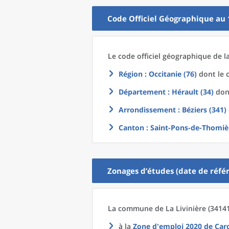
Code Officiel Géographique au 
Le code officiel géographique
de l
Région
: Occitanie (76)
dont le c
Département
: Hérault (34)
dont
Arrondissement
: Béziers (341)
Canton
: Saint-Pons-de-Thomiè
Zonages d’études (date de référ
La commune
de La
Livinière (3414
à la
Zone d'emploi 2020
de
Car