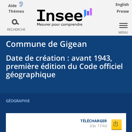
English
Aide
Thèmes
Presse
RECHERCHE
MENU
Commune
de
Gigean
Date de création
: avant 1943,
première édition du Code officiel
géographique
GÉOGRAPHIE
TÉLÉCHARGER
(zip, 13 ko)