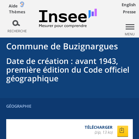
English
Aide
Thèmes
Presse
RECHERCHE
MENU
Commune
de
Buzignargues
Date de création
: avant 1943,
première édition du Code officiel
géographique
GÉOGRAPHIE
TÉLÉCHARGER
(zip, 13 ko)