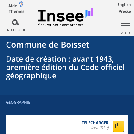
English
Aide
Thèmes
Presse
RECHERCHE
MENU
Commune
de
Boisset
Date de création
: avant 1943,
première édition du Code officiel
géographique
GÉOGRAPHIE
TÉLÉCHARGER
(zip, 13 ko)