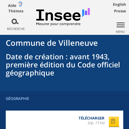
English
Aide
Thèmes
Presse
RECHERCHE
MENU
Commune
de
Villeneuve
Date de création
: avant 1943,
première édition du Code officiel
géographique
GÉOGRAPHIE
TÉLÉCHARGER
(zip, 13 ko)