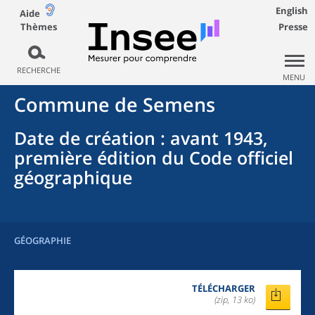
English
Aide
Thèmes
Presse
RECHERCHE
MENU
Commune
de
Semens
Date de création
: avant 1943,
première édition du Code officiel
géographique
GÉOGRAPHIE
TÉLÉCHARGER
(zip, 13 ko)