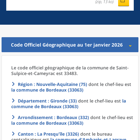
(zip, 13 ko)
Code Officiel Géographique au 1er janvier 2026
Le code officiel géographique
de la
commune
de
Saint-
Sulpice-et-Cameyrac est 33483.
Région
: Nouvelle-Aquitaine (75)
dont le chef-lieu est
la commune
de
Bordeaux (33063)
Département
: Gironde (33)
dont le chef-lieu est
la
commune
de
Bordeaux (33063)
Arrondissement
: Bordeaux (332)
dont le chef-lieu est
la commune
de
Bordeaux (33063)
Canton
: La Presqu'île (3326)
dont le bureau
centralisateur est
la commune
d'
Ambarès-et-Lagrave