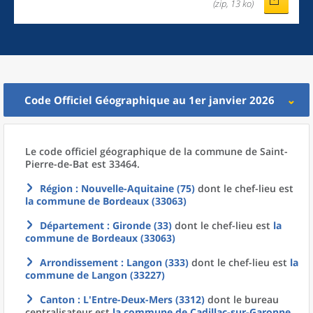
(zip, 13 ko)
Code Officiel Géographique au 1er janvier 2026
Le code officiel géographique
de la
commune
de
Saint-
Pierre-de-Bat est 33464.
Région
: Nouvelle-Aquitaine (75)
dont le chef-lieu est
la commune
de
Bordeaux (33063)
Département
: Gironde (33)
dont le chef-lieu est
la
commune
de
Bordeaux (33063)
Arrondissement
: Langon (333)
dont le chef-lieu est
la
commune
de
Langon (33227)
Canton
: L'Entre-Deux-Mers (3312)
dont le bureau
centralisateur est
la commune
de
Cadillac-sur-Garonne