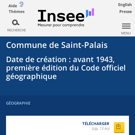
English
Aide
Thèmes
Presse
RECHERCHE
MENU
Commune
de
Saint-Palais
Date de création
: avant 1943,
première édition du Code officiel
géographique
GÉOGRAPHIE
TÉLÉCHARGER
(zip, 13 ko)