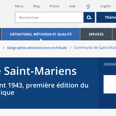
Menu
Blog
Presse
Aide
English
Thèm
DÉFINITIONS, MÉTHODES ET QUALITÉ
SERVICES
Commune
de
Saint-Mar
Géographie administrative et d’étude
GÉOGR
e
Saint-Mariens
nt 1943, première édition du
hique