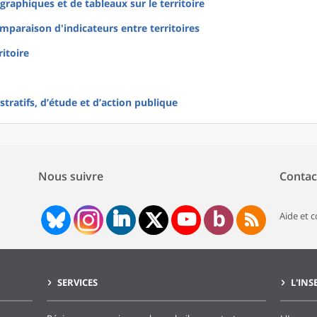
raphiques et de tableaux sur le territoire
mparaison d'indicateurs entre territoires
ritoire
tratifs, d’étude et d’action publique
Nous suivre
Contac
Aide et 
SERVICES
L'INS