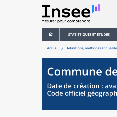
STATISTIQUES ET ÉTUDES
Accueil
Définitions, méthodes et qualité
Commune
d
Date de création
: ava
Code officiel géograp