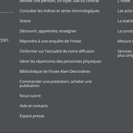
Réviser une pension, un loyer, bail ou contrat
L'Insee
Consulter les indices et séries chronologiques
Les activ
Sirene
La stati
Découvrir, apprendre, enseigner
La const
(SSP)
Répondre à une enquête de l'Insee
Mesure d
S’informer sur l’actualité de notre diffusion
Services 
plus simp
Gérer les répertoires des personnes physiques
Bibliothèque de l’Insee Alain Desrosières
Commander une prestation, acheter une
publication
Nous suivre
Aide et contacts
Espace presse