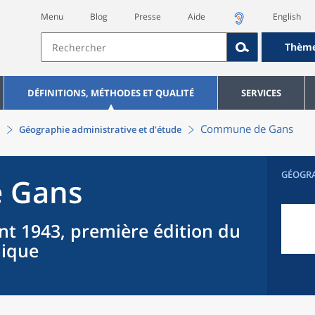
Menu
Blog
Presse
Aide
English
Thèm
DÉFINITIONS, MÉTHODES ET QUALITÉ
SERVICES
Commune
de
Gans
Géographie administrative et d’étude
GÉOGR
e
Gans
nt 1943, première édition du
hique