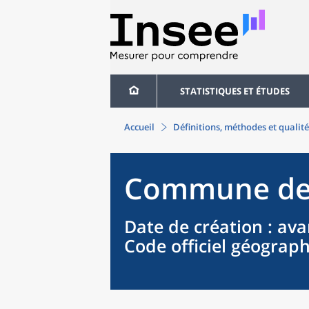
STATISTIQUES ET ÉTUDES
Accueil
Définitions, méthodes et qualité
Commune
d
Date de création
: ava
Code officiel géograp