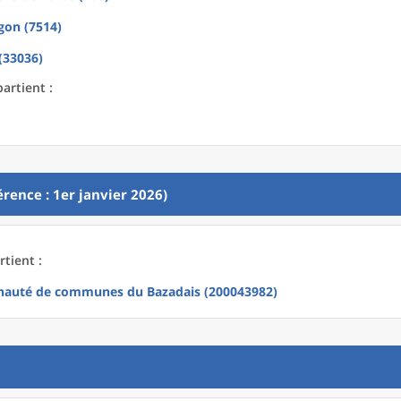
gon (7514)
(33036)
artient :
rence : 1er janvier 2026)
tient :
auté de communes du Bazadais (200043982)