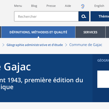
Menu
Blog
Presse
Aide
English
Thèm
DÉFINITIONS, MÉTHODES ET QUALITÉ
SERVICES
Commune
de
Gajac
Géographie administrative et d’étude
GÉOGR
e
Gajac
nt 1943, première édition du
hique