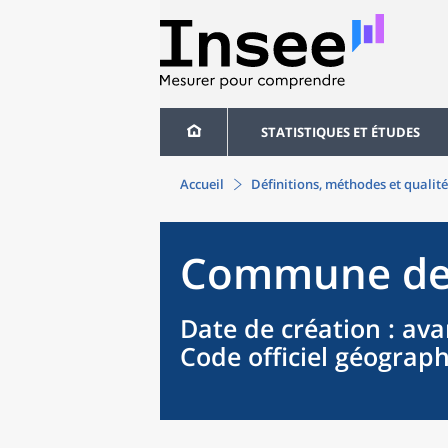
STATISTIQUES ET ÉTUDES
Accueil
Définitions, méthodes et qualité
Commune
d
Date de création
: ava
Code officiel géograp