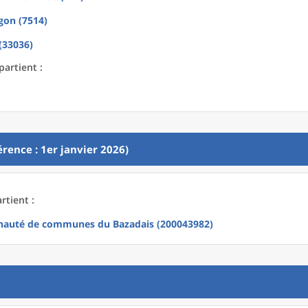
gon (7514)
(33036)
partient :
rence : 1er janvier 2026)
rtient :
auté de communes du Bazadais (200043982)