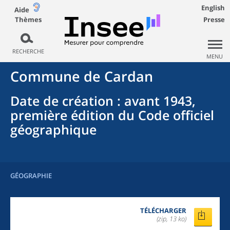
English
Aide
Thèmes
Presse
RECHERCHE
MENU
Commune
de
Cardan
Date de création
: avant 1943,
première édition du Code officiel
géographique
GÉOGRAPHIE
TÉLÉCHARGER
(zip, 13 ko)