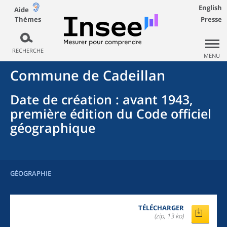
English
Aide
Thèmes
Presse
RECHERCHE
MENU
Commune
de
Cadeillan
Date de création
: avant 1943,
première édition du Code officiel
géographique
GÉOGRAPHIE
TÉLÉCHARGER
(zip, 13 ko)