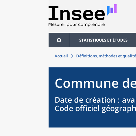
STATISTIQUES ET ÉTUDES
Accueil
Définitions, méthodes et qualité
Commune
d
Date de création
: ava
Code officiel géograp