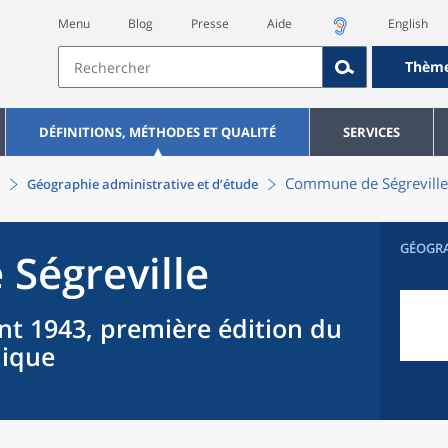
Menu
Blog
Presse
Aide
English
Thèm
DÉFINITIONS, MÉTHODES ET QUALITÉ
SERVICES
Commune
de
Ségreville
Géographie administrative et d’étude
GÉOGR
e
Ségreville
nt 1943, première édition du
hique