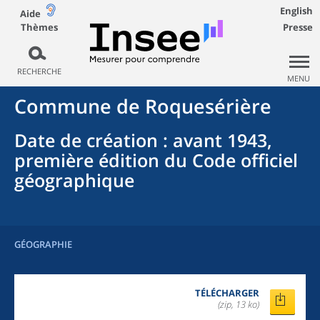
English
Aide
Thèmes
Presse
RECHERCHE
MENU
Commune
de
Roquesérière
Date de création
: avant 1943,
première édition du Code officiel
géographique
GÉOGRAPHIE
TÉLÉCHARGER
(zip, 13 ko)