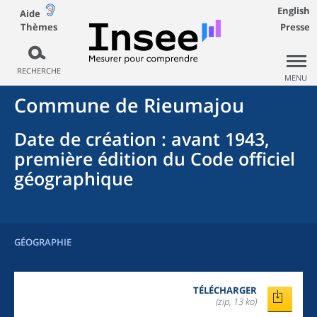
English
Aide
Thèmes
Presse
RECHERCHE
MENU
Commune
de
Rieumajou
Date de création
: avant 1943,
première édition du Code officiel
géographique
GÉOGRAPHIE
TÉLÉCHARGER
(zip, 13 ko)