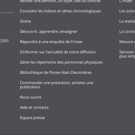
Réviser une pension, un loyer, bail ou contrat
L'Insee
Consulter les indices et séries chronologiques
Les activ
Sirene
La stati
Découvrir, apprendre, enseigner
La const
(SSP)
Répondre à une enquête de l'Insee
Mesure d
S’informer sur l’actualité de notre diffusion
Services 
plus simp
Gérer les répertoires des personnes physiques
Bibliothèque de l’Insee Alain Desrosières
Commander une prestation, acheter une
publication
Nous suivre
Aide et contacts
Espace presse