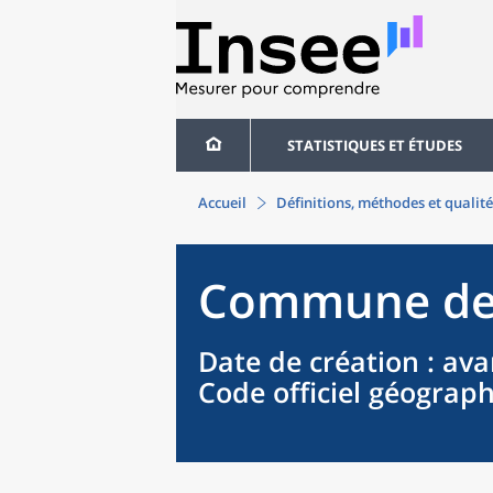
STATISTIQUES ET ÉTUDES
Accueil
Définitions, méthodes et qualité
Commune
d
Date de création
: ava
Code officiel géograp