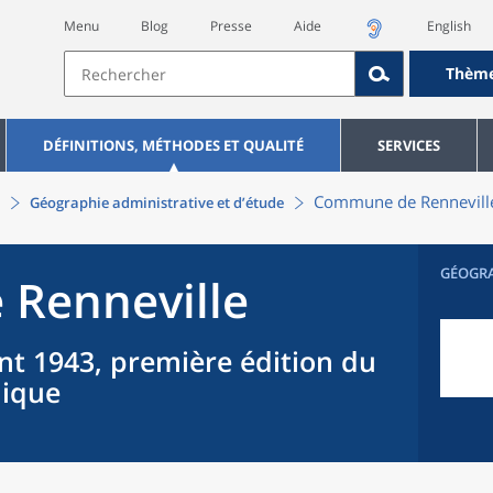
Menu
Blog
Presse
Aide
English
Thèm
DÉFINITIONS, MÉTHODES ET QUALITÉ
SERVICES
Commune
de
Rennevill
Géographie administrative et d’étude
GÉOGR
e
Renneville
nt 1943, première édition du
hique