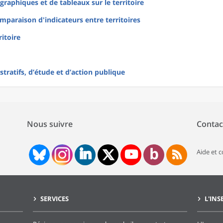
raphiques et de tableaux sur le territoire
mparaison d'indicateurs entre territoires
ritoire
tratifs, d’étude et d’action publique
Nous suivre
Contac
Aide et 
SERVICES
L'INS