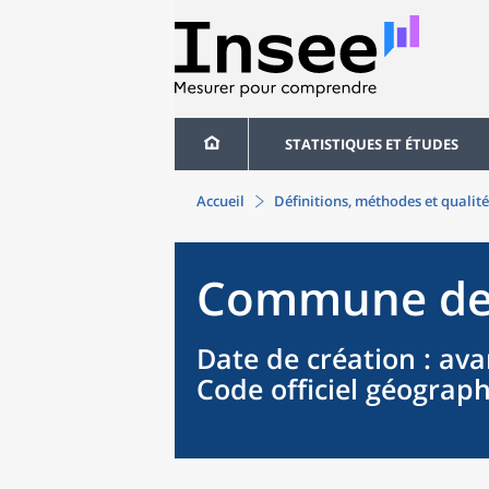
STATISTIQUES ET ÉTUDES
Accueil
Définitions, méthodes et qualité
Commune
d
Date de création
: ava
Code officiel géograp