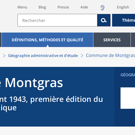
Menu
Blog
Presse
Aide
English
Thèm
DÉFINITIONS, MÉTHODES ET QUALITÉ
SERVICES
Commune
de
Montgras
Géographie administrative et d’étude
GÉOGR
e
Montgras
nt 1943, première édition du
hique