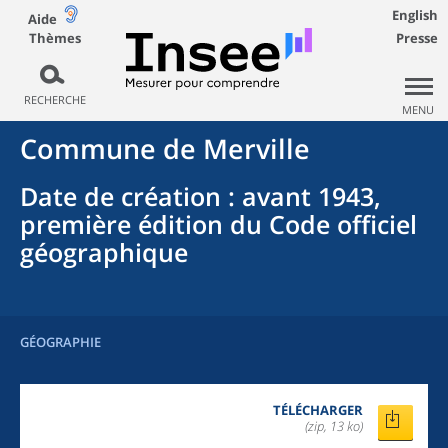
English
Aide
Thèmes
Presse
RECHERCHE
MENU
Commune
de
Merville
Date de création
: avant 1943,
première édition du Code officiel
géographique
GÉOGRAPHIE
TÉLÉCHARGER
(zip, 13 ko)