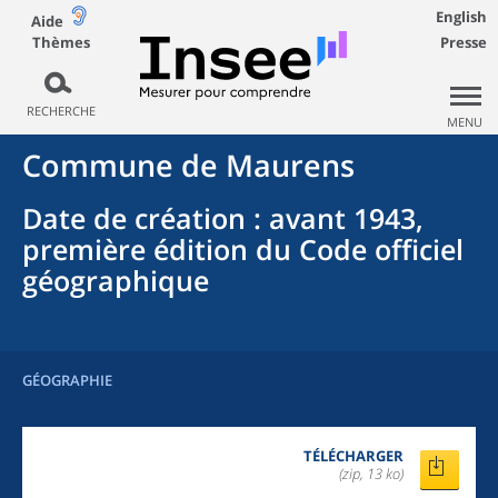
English
Aide
Thèmes
Presse
RECHERCHE
MENU
Commune
de
Maurens
Date de création
: avant 1943,
première édition du Code officiel
géographique
GÉOGRAPHIE
TÉLÉCHARGER
(zip, 13 ko)