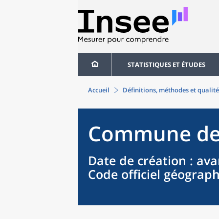
STATISTIQUES ET ÉTUDES
Accueil
Définitions, méthodes et qualité
Commune
d
Date de création
: ava
Code officiel géograp