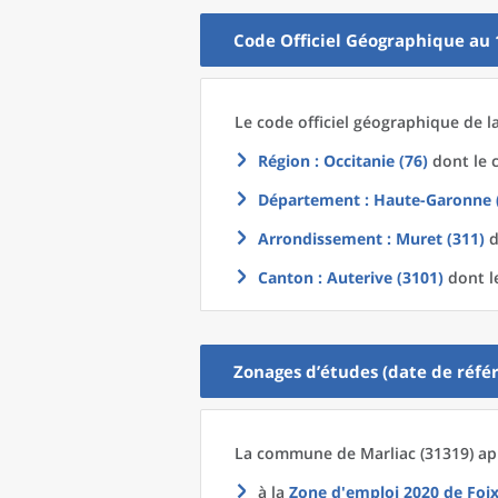
Code Officiel Géographique au 
Le code officiel géographique
de l
Région
: Occitanie (76)
dont le c
Département
: Haute-Garonne 
Arrondissement
: Muret (311)
d
Canton
: Auterive (3101)
dont l
Zonages d’études (date de référ
La commune
de
Marliac (31319) ap
à la
Zone d'emploi 2020
de
Foi