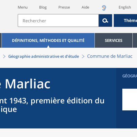
Menu
Blog
Presse
Aide
English
Thèm
DÉFINITIONS, MÉTHODES ET QUALITÉ
SERVICES
Commune
de
Marliac
Géographie administrative et d’étude
GÉOGR
e
Marliac
nt 1943, première édition du
hique