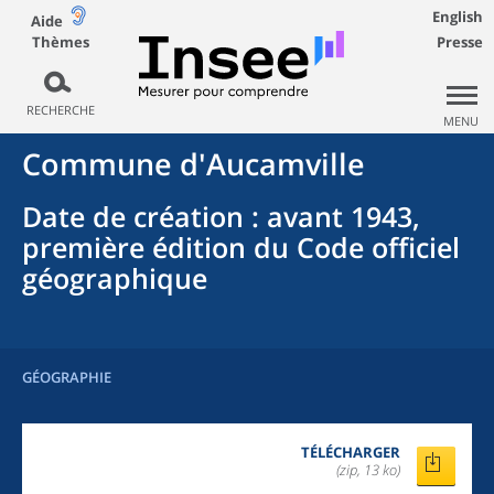
English
Aide
Thèmes
Presse
RECHERCHE
MENU
Commune
d'
Aucamville
Date de création
: avant 1943,
première édition du Code officiel
géographique
GÉOGRAPHIE
TÉLÉCHARGER
(zip, 13 ko)